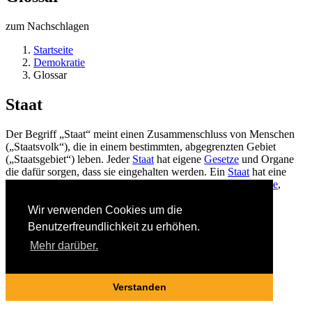
zum Nachschlagen
Startseite
Demokratie
Glossar
Staat
Der Begriff „Staat“ meint einen Zusammenschluss von Menschen
(„Staatsvolk“), die in einem bestimmten, abgegrenzten Gebiet
(„Staatsgebiet“) leben. Jeder
Staat
hat eigene
Gesetze
und Organe
die dafür sorgen, dass sie eingehalten werden. Ein
Staat
hat eine
bestimmte Herrschafts- und Regierungsform, z.B.
Demokratie
,
Monarchie
oder
Diktatur
.
Wir verwenden Cookies um die
Back
Benutzerfreundlichkeit zu erhöhen.
Alle Einträge anzeigen
Mehr darüber.
© 2020 politikerleben.at
Verstanden
Impressum
/
Sitemap
/