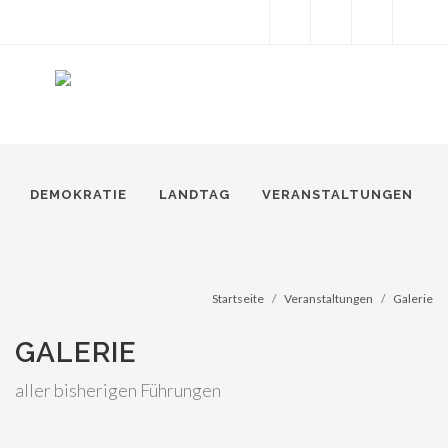
Facebook
Instagram
Snapchat
Twitter
Suche
DEMOKRATIE
LANDTAG
VERANSTALTUNGEN
Startseite
Veranstaltungen
Galerie
GALERIE
aller bisherigen Führungen