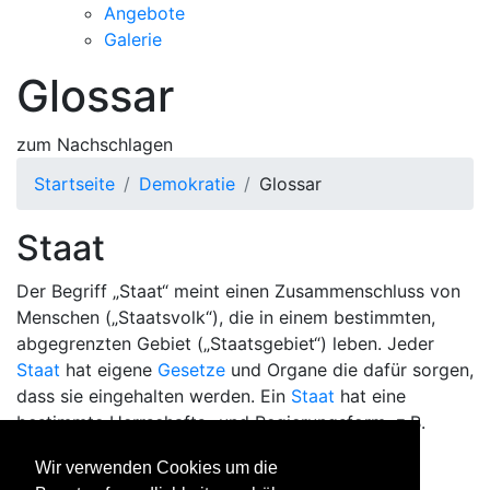
Angebote
Galerie
Glossar
zum Nachschlagen
Startseite
Demokratie
Glossar
Staat
Der Begriff „Staat“ meint einen Zusammenschluss von
Menschen („Staatsvolk“), die in einem bestimmten,
abgegrenzten Gebiet („Staatsgebiet“) leben. Jeder
Staat
hat eigene
Gesetze
und Organe die dafür sorgen,
dass sie eingehalten werden. Ein
Staat
hat eine
bestimmte Herrschafts- und Regierungsform, z.B.
Demokratie
,
Monarchie
oder
Diktatur
.
Wir verwenden Cookies um die