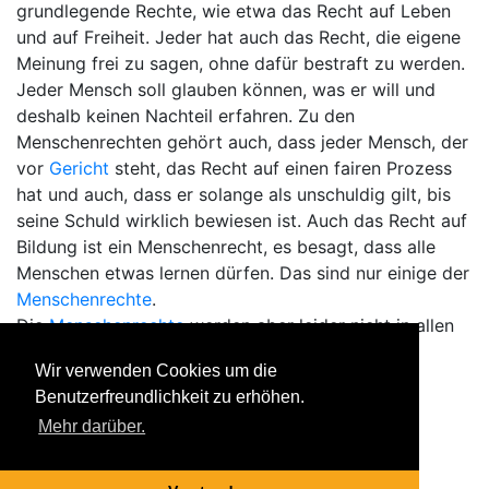
grundlegende Rechte, wie etwa das Recht auf Leben
und auf Freiheit. Jeder hat auch das Recht, die eigene
Meinung frei zu sagen, ohne dafür bestraft zu werden.
Jeder Mensch soll glauben können, was er will und
deshalb keinen Nachteil erfahren. Zu den
Menschenrechten gehört auch, dass jeder Mensch, der
vor
Gericht
steht, das Recht auf einen fairen Prozess
hat und auch, dass er solange als unschuldig gilt, bis
seine Schuld wirklich bewiesen ist. Auch das Recht auf
Bildung ist ein Menschenrecht, es besagt, dass alle
Menschen etwas lernen dürfen. Das sind nur einige der
Menschenrechte
.
Die
Menschenrechte
werden aber leider nicht in allen
Staaten dieser Erde beachtet.
Wir verwenden Cookies um die
Back
Benutzerfreundlichkeit zu erhöhen.
Alle Einträge anzeigen
Mehr darüber.