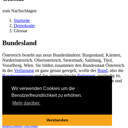
zum Nachschlagen
Startseite
Demokratie
Glossar
Bundesland
Österreich besteht aus neun Bundesländern: Burgenland, Kärnten,
Niederösterreich, Oberösterreich, Steiermark, Salzburg, Tirol,
Vorarlberg, Wien. Sie bilden zusammen den Bundesstaat Österreich.
In der
Verfassung
ist ganz genau geregelt, wofür der
Bund
, also die
Bundesregierung
und das österreichische
Parlament
, zuständig ist,
und welche Aufgaben die Länder, also die Landesregierungen und
die Landtage, haben.
Wir verwenden Cookies um die
Benutzerfreundlichkeit zu erhöhen.
Back
Alle Einträge anzeigen
Mehr darüber.
© 2020 politikerleben.at
Verstanden
Impressum
/
Sitemap
/