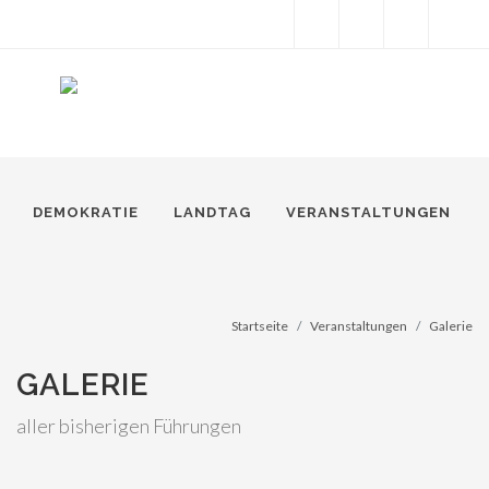
Facebook
Instagram
Snapchat
Twitter
Suche
DEMOKRATIE
LANDTAG
VERANSTALTUNGEN
Startseite
Veranstaltungen
Galerie
GALERIE
aller bisherigen Führungen